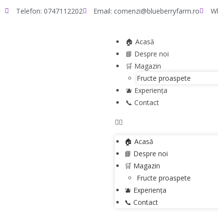
Telefon: 0747112202
Email: comenzi@blueberryfarm.ro
W
🏠 Acasă
📘 Despre noi
🛒 Magazin
Fructe proaspete
🫐 Experiența
📞 Contact
🏠 Acasă
📘 Despre noi
🛒 Magazin
Fructe proaspete
🫐 Experiența
📞 Contact